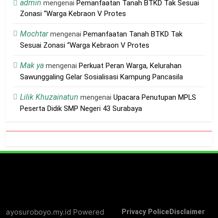
admin
mengenai
Pemanfaatan Tanah BTKD Tak Sesuai
Zonasi “Warga Kebraon V Protes
Mochtar
mengenai
Pemanfaatan Tanah BTKD Tak
Sesuai Zonasi “Warga Kebraon V Protes
Mak ya
mengenai
Perkuat Peran Warga, Kelurahan
Sawunggaling Gelar Sosialisasi Kampung Pancasila
Lilik Khuzainatun
mengenai
Upacara Penutupan MPLS
Peserta Didik SMP Negeri 43 Surabaya
ayosuroboyo.my.id Powered
Privacy Police
Disclaimer