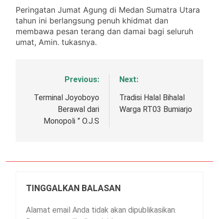
Kisah Pernikahan Mojtaba
Peringatan Jumat Agung di Medan Sumatra Utara
Khamenei: Kesederhanaan
tahun ini berlangsung penuh khidmat dan
Pemimpin Iran Diuji
5 Bulan Ago
membawa pesan terang dan damai bagi seluruh
Awas Perang Babak Baru”
umat, Amin. tukasnya.
Rudal Buatan Inggris
Hantam Rusia
5 Bulan Ago
Previous:
Next:
Navigasi
pos
Terminal Joyoboyo
Tradisi Halal Bihalal
Berawal dari
Warga RT03 Bumiarjo
Monopoli ” O.J.S
TINGGALKAN BALASAN
Alamat email Anda tidak akan dipublikasikan.