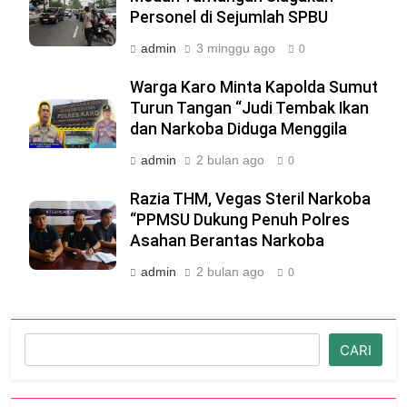
Personel di Sejumlah SPBU
admin
3 minggu ago
0
Warga Karo Minta Kapolda Sumut
Turun Tangan “Judi Tembak Ikan
dan Narkoba Diduga Menggila
admin
2 bulan ago
0
Razia THM, Vegas Steril Narkoba
“PPMSU Dukung Penuh Polres
Asahan Berantas Narkoba
admin
2 bulan ago
0
Cari
CARI