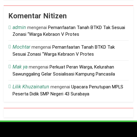
Taruna Kampung Bumiarjo
2026
3 Bulan Ago
Komentar Nitizen
Mesin Judi Tembak Ikan Kembali
Beroperasi, Kapolres Karo AKBP
admin
mengenai
Pemanfaatan Tanah BTKD Tak Sesuai
Pebriandi Haloho Belum Serius
4 Bulan Ago
Zonasi “Warga Kebraon V Protes
Berantas Perjudian
KOBIN, Inovasi Ditbinmas Polda
Jatim, Hadir dalam Apel
Mochtar
mengenai
Pemanfaatan Tanah BTKD Tak
Supervisi Kabaharkam Polri T.A.
4 Bulan Ago
Sesuai Zonasi “Warga Kebraon V Protes
2026
Tradisi Halal Bihalal Warga
RT03 Bumiarjo
Mak ya
mengenai
Perkuat Peran Warga, Kelurahan
4 Bulan Ago
Sawunggaling Gelar Sosialisasi Kampung Pancasila
Berlinta Sembiring
Sampaikan Pesan Makna
Lilik Khuzainatun
mengenai
Upacara Penutupan MPLS
Jumat Agung
4 Bulan Ago
Peserta Didik SMP Negeri 43 Surabaya
Terminal Joyoboyo
Berawal dari Monopoli ”
O.J.S
5 Bulan Ago
PBNU Tolak Upaya
Paksaan Lebaran Bareng
5 Bulan Ago