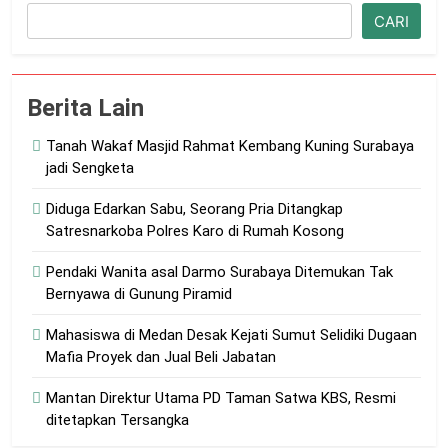
Cari
ditetapkan Tersangka
CARI
3 Minggu Ago
Antisipasi Antrean BBM, Polsek
Medan Tuntungan Siagakan
Personel di Sejumlah SPBU
4 Minggu Ago
Berita Lain
Warga Karo Minta Kapolda
Sumut Turun Tangan “Judi
Tanah Wakaf Masjid Rahmat Kembang Kuning Surabaya
Tembak Ikan dan Narkoba
2 Bulan Ago
Diduga Menggila
jadi Sengketa
Razia THM, Vegas Steril
Narkoba “PPMSU Dukung Penuh
Diduga Edarkan Sabu, Seorang Pria Ditangkap
Polres Asahan Berantas
2 Bulan Ago
Satresnarkoba Polres Karo di Rumah Kosong
Narkoba
Kapolri Diminta Evaluasi Kinerja
Kapolrestabes Medan, Warga
Pendaki Wanita asal Darmo Surabaya Ditemukan Tak
Soroti Maraknya Begal dan Geng
3 Bulan Ago
Bernyawa di Gunung Piramid
Motor
Giat Formalitas Jatim dalam
Penanaman Mangrove” Sontoh
Mahasiswa di Medan Desak Kejati Sumut Selidiki Dugaan
Laut
3 Bulan Ago
Mafia Proyek dan Jual Beli Jabatan
SPBU 11.252.501 Padang
Disorot Tim Investigasi
Mantan Direktur Utama PD Taman Satwa KBS, Resmi
Media Diduga Layani
3 Bulan Ago
ditetapkan Tersangka
Pelangsir
Rapat Pembentukan Karang