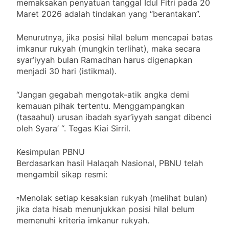
memaksakan penyatuan tanggal Idul Fitri pada 20
Maret 2026 adalah tindakan yang “berantakan”.
Menurutnya, jika posisi hilal belum mencapai batas
imkanur rukyah (mungkin terlihat), maka secara
syar’iyyah bulan Ramadhan harus digenapkan
menjadi 30 hari (istikmal).
“Jangan gegabah mengotak-atik angka demi
kemauan pihak tertentu. Menggampangkan
(tasaahul) urusan ibadah syar’iyyah sangat dibenci
oleh Syara’ “. Tegas Kiai Sirril.
Kesimpulan PBNU
Berdasarkan hasil Halaqah Nasional, PBNU telah
mengambil sikap resmi:
▫️Menolak setiap kesaksian rukyah (melihat bulan)
jika data hisab menunjukkan posisi hilal belum
memenuhi kriteria imkanur rukyah.