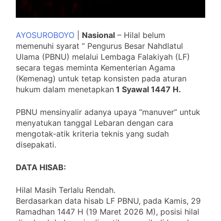
Polda Jatim, Hadir dalam
Apel Supervisi
4 Bulan Ago
Kabaharkam Polri T.A.
Tradisi Halal Bihalal
2026
AYOSUROBOYO
|
Nasional
– Hilal belum
Warga RT03 Bumiarjo
memenuhi syarat ” Pengurus Besar Nahdlatul
4 Bulan Ago
Ulama (PBNU) melalui Lembaga Falakiyah (LF)
Berlinta Sembiring Sampaikan
secara tegas meminta Kementerian Agama
Pesan Makna Jumat Agung
(Kemenag) untuk tetap konsisten pada aturan
4 Bulan Ago
hukum dalam menetapkan
1 Syawal 1447 H.
Terminal Joyoboyo Berawal
dari Monopoli ” O.J.S
PBNU mensinyalir adanya upaya “manuver” untuk
4 Bulan Ago
menyatukan tanggal Lebaran dengan cara
PBNU Tolak Upaya Paksaan
mengotak-atik kriteria teknis yang sudah
Lebaran Bareng
disepakati.
5 Bulan Ago
Keuskupan Surabaya
DATA HISAB:
Laksanakan Giat Pembekalan
Pastor Kepala Paroki Baru dan
5 Bulan Ago
Pastor yang Baru Berkarya
Hilal Masih Terlalu Rendah.
Runtuhnya Penguasaan
Berdasarkan data hisab LF PBNU, pada Kamis, 29
Kekuatan Angkatan Laut
Global” AS dalam Perang Iran
Ramadhan 1447 H (19 Maret 2026 M), posisi hilal
5 Bulan Ago