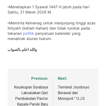
▫️Menetapkan 1 Syawal 1447 H jatuh pada hari
Sabtu, 21 Maret 2026 M.
▫️Meminta Kemenag untuk menjunjung tinggi azas
ihtiyath (kehati-hatian) dan tidak tunduk pada
tekanan
politik
penyatuan kalender yang
menabrak aturan hukum.
والله اعلم بالصواب
Previous:
Next:
Navigasi
pos
Keuskupan Surabaya
Terminal Joyoboyo
Laksanakan Giat
Berawal dari
Pembekalan Pastor
Monopoli ” O.J.S
Kepala Paroki Baru