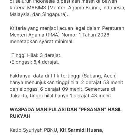
di seluruh Indonesia dipastikan masih di bawah
6 Panduan Mengelola
kriteria MABIMS (Menteri Agama Brunei, Indonesia,
Investasi Secara Efisien
dengan Aplikasi
Malaysia, dan Singapura).
5 Bulan Ago
Reksadana
Kisah Pernikahan Mojtaba
Khamenei: Kesederhanaan
Kriteria yang menjadi acuan legal dalam Peraturan
Pemimpin Iran Diuji
Menteri Agama (PMA) Nomor 1 Tahun 2026
5 Bulan Ago
menetapkan syarat minimal:
▫️Tinggi Hilal: 3 derajat.
▫️Elongasi: 6,4 derajat.
Faktanya, data di titik tertinggi (Sabang, Aceh)
hanya menunjukkan tinggi hilal 2 derajat 53 menit
dan elongasi 6 derajat 09 menit. Sementara di
Jakarta, tinggi hilal hanya 1 derajat 43 menit.
WASPADA MANIPULASI DAN “PESANAN” HASIL
RUKYAH
Katib Syuriyah PBNU,
KH Sarmidi Husna
,