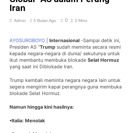
ditetapkan Tersangka
Iran
3 Minggu Ago
Antisipasi Antrean BBM, Polsek
Medan Tuntungan Siagakan
0
Admin
5 Bulan Ago
2 Mins
Personel di Sejumlah SPBU
4 Minggu Ago
Warga Karo Minta Kapolda
Sumut Turun Tangan “Judi
AYOSUROBOYO
|
Internasional
-Sampai detik ini,
Tembak Ikan dan Narkoba
2 Bulan Ago
Presiden AS “
Trump
sudah meminta secara resmi
Diduga Menggila
Razia THM, Vegas Steril
kepada negara-negara di dunia/ sekutunya untuk
Narkoba “PPMSU Dukung Penuh
ikut membantu membuka blokade
Selat Hormuz
Polres Asahan Berantas
2 Bulan Ago
yang saat ini Diblokade Iran.
Narkoba
Kapolri Diminta Evaluasi Kinerja
Kapolrestabes Medan, Warga
Trump kembali meminta negara negara lain untuk
Soroti Maraknya Begal dan Geng
3 Bulan Ago
segera mengirim kapal perangnya guna membuka
Motor
Giat Formalitas Jatim dalam
blokade Selat Hormuz.
Penanaman Mangrove” Sontoh
Laut
3 Bulan Ago
Namun hingga kini hasilnya:
SPBU 11.252.501 Padang
Disorot Tim Investigasi Media
•Italia: Menolak
Diduga Layani Pelangsir
3 Bulan Ago
Rapat Pembentukan Karang