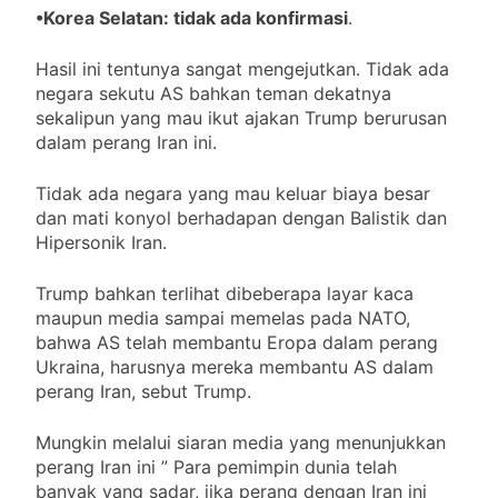
Keuskupan Surabaya
•Korea Selatan: tidak ada konfirmasi
.
Laksanakan Giat
Pembekalan Pastor
5 Bulan Ago
Hasil ini tentunya sangat mengejutkan. Tidak ada
Kepala Paroki Baru dan
Runtuhnya Penguasaan
Pastor yang Baru
negara sekutu AS bahkan teman dekatnya
Kekuatan Angkatan Laut
Berkarya
sekalipun yang mau ikut ajakan Trump berurusan
Global” AS dalam Perang
5 Bulan Ago
dalam perang Iran ini.
Iran
Tidak ada negara yang mau keluar biaya besar
dan mati konyol berhadapan dengan Balistik dan
Hipersonik Iran.
Trump bahkan terlihat dibeberapa layar kaca
maupun media sampai memelas pada NATO,
bahwa AS telah membantu Eropa dalam perang
Ukraina, harusnya mereka membantu AS dalam
perang Iran, sebut Trump.
Mungkin melalui siaran media yang menunjukkan
perang Iran ini ” Para pemimpin dunia telah
banyak yang sadar, jika perang dengan Iran ini