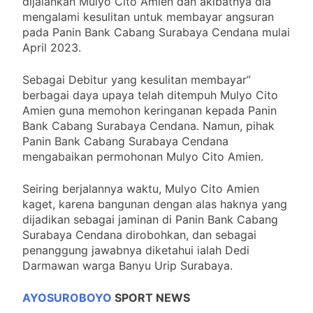
dijalankan Mulyo Cito Amien dan akibatnya dia
Keuskupan Surabaya
mengalami kesulitan untuk membayar angsuran
Laksanakan Giat
Pembekalan Pastor
pada Panin Bank Cabang Surabaya Cendana mulai
5 Bulan Ago
Kepala Paroki Baru dan
April 2023.
Runtuhnya Penguasaan
Pastor yang Baru
Kekuatan Angkatan Laut
Berkarya
Global” AS dalam Perang
Sebagai Debitur yang kesulitan membayar”
5 Bulan Ago
Iran
berbagai daya upaya telah ditempuh Mulyo Cito
Amien guna memohon keringanan kepada Panin
Bank Cabang Surabaya Cendana. Namun, pihak
Panin Bank Cabang Surabaya Cendana
mengabaikan permohonan Mulyo Cito Amien.
Seiring berjalannya waktu, Mulyo Cito Amien
kaget, karena bangunan dengan alas haknya yang
dijadikan sebagai jaminan di Panin Bank Cabang
Surabaya Cendana dirobohkan, dan sebagai
penanggung jawabnya diketahui ialah Dedi
Darmawan warga Banyu Urip Surabaya.
AYOSUROBOYO
SPORT NEWS