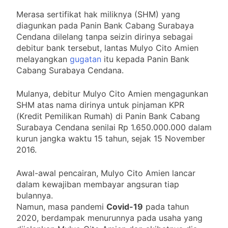
Karang Taruna Kampung
Merasa sertifikat hak miliknya (SHM) yang
Bumiarjo 2026
3 Bulan Ago
diagunkan pada Panin Bank Cabang Surabaya
Mesin Judi Tembak Ikan Kembali
Cendana dilelang tanpa seizin dirinya sebagai
Beroperasi, Kapolres Karo AKBP
debitur bank tersebut, lantas Mulyo Cito Amien
Pebriandi Haloho Belum Serius
4 Bulan Ago
Berantas Perjudian
melayangkan
gugatan
itu kepada Panin Bank
KOBIN, Inovasi Ditbinmas Polda
Cabang Surabaya Cendana.
Jatim, Hadir dalam Apel
Supervisi Kabaharkam Polri T.A.
4 Bulan Ago
2026
Mulanya, debitur Mulyo Cito Amien mengagunkan
Tradisi Halal Bihalal Warga
SHM atas nama dirinya untuk pinjaman KPR
RT03 Bumiarjo
(Kredit Pemilikan Rumah) di Panin Bank Cabang
4 Bulan Ago
Surabaya Cendana senilai Rp 1.650.000.000 dalam
Berlinta Sembiring
kurun jangka waktu 15 tahun, sejak 15 November
Sampaikan Pesan Makna
Jumat Agung
2016.
4 Bulan Ago
Terminal Joyoboyo
Awal-awal pencairan, Mulyo Cito Amien lancar
Berawal dari Monopoli ”
O.J.S
dalam kewajiban membayar angsuran tiap
4 Bulan Ago
bulannya.
PBNU Tolak Upaya
Namun, masa pandemi
Covid-19
pada tahun
Paksaan Lebaran Bareng
2020, berdampak menurunnya pada usaha yang
5 Bulan Ago