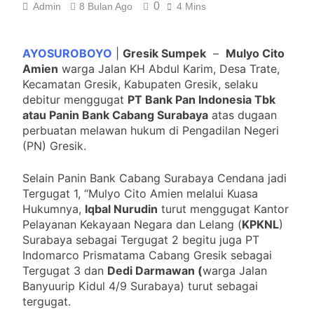
0
Admin
8 Bulan Ago
4 Mins
ditetapkan Tersangka
2 Minggu Ago
Antisipasi Antrean BBM, Polsek
Medan Tuntungan Siagakan
AYOSUROBOYO
|
Gresik Sumpek
–
Mulyo Cito
Personel di Sejumlah SPBU
4 Minggu Ago
Amien
warga Jalan KH Abdul Karim, Desa Trate,
Warga Karo Minta Kapolda
Kecamatan Gresik, Kabupaten Gresik, selaku
Sumut Turun Tangan “Judi
debitur menggugat
PT Bank Pan Indonesia Tbk
Tembak Ikan dan Narkoba
2 Bulan Ago
atau Panin Bank Cabang Surabaya
atas dugaan
Diduga Menggila
Razia THM, Vegas Steril
perbuatan melawan hukum di Pengadilan Negeri
Narkoba “PPMSU Dukung Penuh
(PN) Gresik.
Polres Asahan Berantas
2 Bulan Ago
Narkoba
Kapolri Diminta Evaluasi Kinerja
Selain Panin Bank Cabang Surabaya Cendana jadi
Kapolrestabes Medan, Warga
Tergugat 1, “Mulyo Cito Amien melalui Kuasa
Soroti Maraknya Begal dan Geng
3 Bulan Ago
Hukumnya,
Iqbal Nurudin
turut menggugat Kantor
Motor
Giat Formalitas Jatim dalam
Pelayanan Kekayaan Negara dan Lelang (
KPKNL
)
Penanaman Mangrove” Sontoh
Surabaya sebagai Tergugat 2 begitu juga PT
Laut
3 Bulan Ago
Indomarco Prismatama Cabang Gresik sebagai
SPBU 11.252.501 Padang
Tergugat 3 dan
Dedi Darmawan (
warga Jalan
Disorot Tim Investigasi Media
Banyuurip Kidul 4/9 Surabaya) turut sebagai
Diduga Layani Pelangsir
3 Bulan Ago
tergugat.
Rapat Pembentukan