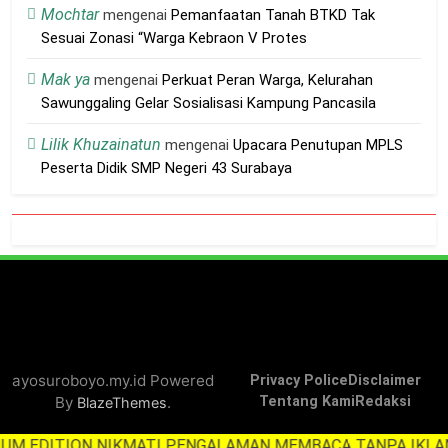
Mochtar
mengenai
Pemanfaatan Tanah BTKD Tak
Sesuai Zonasi “Warga Kebraon V Protes
Mak ya
mengenai
Perkuat Peran Warga, Kelurahan
Sawunggaling Gelar Sosialisasi Kampung Pancasila
Lilik Khuzainatun
mengenai
Upacara Penutupan MPLS
Peserta Didik SMP Negeri 43 Surabaya
ayosuroboyo.my.id Powered
Privacy Police
Disclaimer
By
.
Tentang Kami
Redaksi
BlazeThemes
DITION NIKMATI PENGALAMAN MEMBACA TANPA IKLAN M