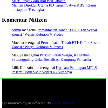
Mafia Proyek dan Jual Beli Jabatan
Mantan Direktur Utama PD Taman Satwa KBS, Resmi
ditetapkan Tersangka
Komentar Nitizen
admin
mengenai
Pemanfaatan Tanah BTKD Tak Sesuai
Zonasi “Warga Kebraon V Protes
Mochtar
mengenai
Pemanfaatan Tanah BTKD Tak Sesuai
Zonasi “Warga Kebraon V Protes
Mak ya
mengenai
Perkuat Peran Warga, Kelurahan
Sawunggaling Gelar Sosialisasi Kampung Pancasila
Lilik Khuzainatun
mengenai
Upacara Penutupan MPLS
Peserta Didik SMP Negeri 43 Surabaya
ayosuroboyo.my.id Powered By
BlazeThemes
.