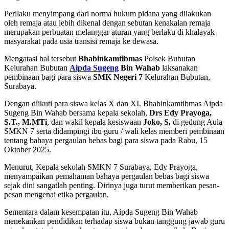
Perilaku menyimpang dari norma hukum pidana yang dilakukan
oleh remaja atau lebih dikenal dengan sebutan kenakalan remaja
merupakan perbuatan melanggar aturan yang berlaku di khalayak
masyarakat pada usia transisi remaja ke dewasa.
Mengatasi hal tersebut
Bhabinkamtibmas
Polsek Bubutan
Kelurahan Bubutan
Aipda Sugeng
Bin Wahab
laksanakan
pembinaan bagi para siswa
SMK Negeri 7
Kelurahan Bubutan,
Surabaya.
Dengan diikuti para siswa kelas X dan XI. Bhabinkamtibmas Aipda
Sugeng Bin Wahab bersama kepala sekolah,
Drs Edy Prayoga,
S.T., M.MTi
, dan wakil kepala kesiswaan
Joko, S.
di gedung Aula
SMKN 7 serta didampingi ibu guru / wali kelas memberi pembinaan
tentang bahaya pergaulan bebas bagi para siswa pada Rabu, 15
Oktober 2025.
Menurut, Kepala sekolah SMKN 7 Surabaya, Edy Prayoga,
menyampaikan pemahaman bahaya pergaulan bebas bagi siswa
sejak dini sangatlah penting. Dirinya juga turut memberikan pesan-
pesan mengenai etika pergaulan.
Sementara dalam kesempatan itu, Aipda Sugeng Bin Wahab
menekankan pendidikan terhadap siswa bukan tanggung jawab guru