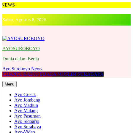
Skip
to
Sabtu, Agustus 8, 2026
content
AYOSUROBOYO
Dunia dalam Berita
Ayo Suroboyo News
CHANEL RADIO SUARA MUSLIM SURABAYA
Menu
Ayo Gresik
Ayo Jombang
Ayo Madiun
Ayo Malang
Ayo Pasuruan
Ayo Sidoarjo
Ayo Surabaya
Ayo-Video