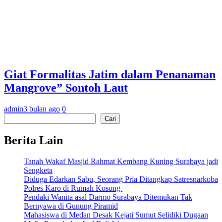
Giat Formalitas Jatim dalam Penanaman
Mangrove” Sontoh Laut
admin
3 bulan ago
0
Cari
Cari
Berita Lain
Tanah Wakaf Masjid Rahmat Kembang Kuning Surabaya jadi
Sengketa
Diduga Edarkan Sabu, Seorang Pria Ditangkap Satresnarkoba
Polres Karo di Rumah Kosong
Pendaki Wanita asal Darmo Surabaya Ditemukan Tak
Bernyawa di Gunung Piramid
Mahasiswa di Medan Desak Kejati Sumut Selidiki Dugaan