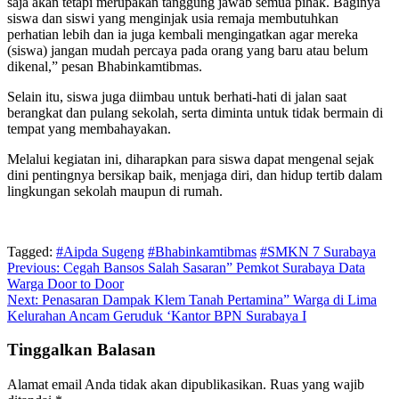
saja akan tetapi merupakan tanggung jawab semua pihak. Baginya
siswa dan siswi yang menginjak usia remaja membutuhkan
perhatian lebih dan ia juga kembali mengingatkan agar mereka
(siswa) jangan mudah percaya pada orang yang baru atau belum
dikenal,” pesan Bhabinkamtibmas.
Selain itu, siswa juga diimbau untuk berhati-hati di jalan saat
berangkat dan pulang sekolah, serta diminta untuk tidak bermain di
tempat yang membahayakan.
Melalui kegiatan ini, diharapkan para siswa dapat mengenal sejak
dini pentingnya bersikap baik, menjaga diri, dan hidup tertib dalam
lingkungan sekolah maupun di rumah.
Tagged:
#Aipda Sugeng
#Bhabinkamtibmas
#SMKN 7 Surabaya
Navigasi
Previous:
Cegah Bansos Salah Sasaran” Pemkot Surabaya Data
Warga Door to Door
pos
Next:
Penasaran Dampak Klem Tanah Pertamina” Warga di Lima
Kelurahan Ancam Geruduk ‘Kantor BPN Surabaya I
Tinggalkan Balasan
Alamat email Anda tidak akan dipublikasikan.
Ruas yang wajib