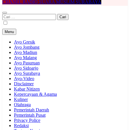
CHANEL RADIO SUARA MUSLIM SURABAYA
Cari
untuk:
Menu
Ayo Gresik
Ayo Jombang
Ayo Madiun
Ayo Malang
Ayo Pasuruan
Ayo Sidoarjo
Ayo Surabaya
Ayo-Video
Disclaimer
Kabar Nitizen
Kepercayaan & Agama
Kuliner
Olahraga
Pemerintah Daerah
Pemerintah Pusat
Privacy Police
Redaksi