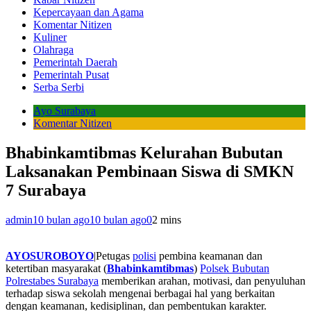
Kepercayaan dan Agama
Komentar Nitizen
Kuliner
Olahraga
Pemerintah Daerah
Pemerintah Pusat
Serba Serbi
Ayo Surabaya
Komentar Nitizen
Bhabinkamtibmas Kelurahan Bubutan
Laksanakan Pembinaan Siswa di SMKN
7 Surabaya
admin
10 bulan ago
10 bulan ago
0
2 mins
AYOSUROBOYO
|Petugas
polisi
pembina keamanan dan
ketertiban masyarakat (
Bhabinkamtibmas
)
Polsek Bubutan
Polrestabes Surabaya
memberikan arahan, motivasi, dan penyuluhan
terhadap siswa sekolah mengenai berbagai hal yang berkaitan
dengan keamanan, kedisiplinan, dan pembentukan karakter.