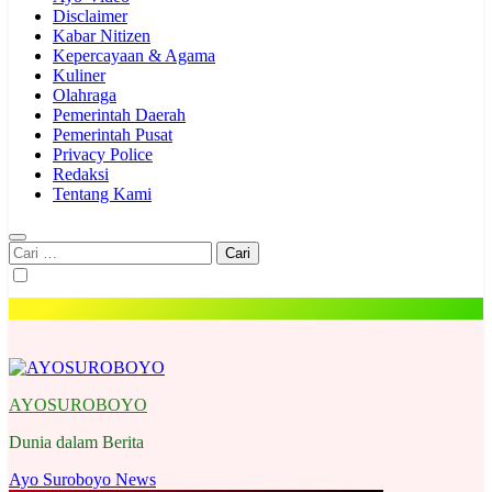
Disclaimer
Kabar Nitizen
Kepercayaan & Agama
Kuliner
Olahraga
Pemerintah Daerah
Pemerintah Pusat
Privacy Police
Redaksi
Tentang Kami
Cari
untuk:
AYOSUROBOYO
Dunia dalam Berita
Ayo Suroboyo News