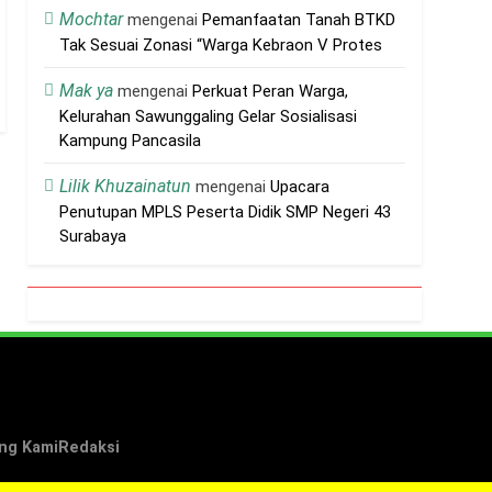
Mochtar
mengenai
Pemanfaatan Tanah BTKD
an Pastor yang Baru Berkarya
Tak Sesuai Zonasi “Warga Kebraon V Protes
Mak ya
mengenai
Perkuat Peran Warga,
Kelurahan Sawunggaling Gelar Sosialisasi
Kampung Pancasila
Lilik Khuzainatun
mengenai
Upacara
Penutupan MPLS Peserta Didik SMP Negeri 43
Surabaya
ng Kami
Redaksi