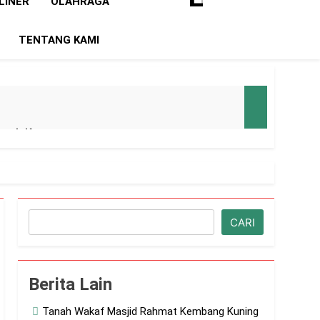
LINER
OLAHRAGA
TENTANG KAMI
 Rumah Kosong
mid
 Beli Jabatan
Cari
CARI
lah SPBU
Berita Lain
a Diduga Menggila
Tanah Wakaf Masjid Rahmat Kembang Kuning