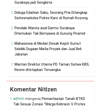
Surabaya jadi Sengketa
tas Narkoba
Diduga Edarkan Sabu, Seorang Pria Ditangkap
Satresnarkoba Polres Karo di Rumah Kosong
a Begal dan Geng Motor
Pendaki Wanita asal Darmo Surabaya
Ditemukan Tak Bernyawa di Gunung Piramid
Mahasiswa di Medan Desak Kejati Sumut
ir
Selidiki Dugaan Mafia Proyek dan Jual Beli
Jabatan
Mantan Direktur Utama PD Taman Satwa KBS,
Resmi ditetapkan Tersangka
oho Belum Serius Berantas Perjudian
olri T.A. 2026
Komentar Nitizen
 Sampaikan Pesan Makna Jumat Agung
admin
mengenai
Pemanfaatan Tanah BTKD
Tak Sesuai Zonasi “Warga Kebraon V Protes
Upaya Paksaan Lebaran Bareng