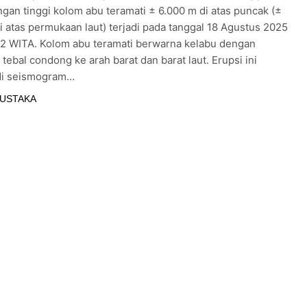
gan tinggi kolom abu teramati ± 6.000 m di atas puncak (±
 Steril Narkoba “PPMSU Dukung Penuh Polres Asahan Beran
i atas permukaan laut) terjadi pada tanggal 18 Agustus 2025
12 WITA. Kolom abu teramati berwarna kelabu dengan
 tebal condong ke arah barat dan barat laut. Erupsi ini
valuasi Kinerja Kapolrestabes Medan, Warga Soroti Marakny
di seismogram…
Jatim dalam Penanaman Mangrove” Sontoh Laut
PUSTAKA
adang Disorot Tim Investigasi Media Diduga Layani Pelangs
n Karang Taruna Kampung Bumiarjo 2026
 Ikan Kembali Beroperasi, Kapolres Karo AKBP Pebriandi Hal
tbinmas Polda Jatim, Hadir dalam Apel Supervisi Kabaharkam P
alal Warga RT03 Bumiarjo
Berlinta Sembiring
4 Bulan Ago
 Berawal dari Monopoli ” O.J.S
PBNU Tolak 