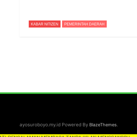
4 Bulan Ago
Keuskupan Surabay
5 Bulan Ago
KABAR NITIZEN
PEMERINTAH DAERAH
Runtuhnya Pengua
5 Bulan Ago
ayosuroboyo.my.id Powered By
.
BlazeThemes