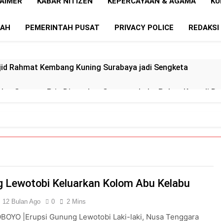
LAIMER
KABAR NITIZEN
KEPERCAYAAN & AGAMA
KU
RAH
PEMERINTAH PUSAT
PRIVACY POLICE
REDAKSI
id Rahmat Kembang Kuning Surabaya jadi Sengketa
abu, Seorang Pria Ditangkap Satresnarkoba Polres Karo di
sal Darmo Surabaya Ditemukan Tak Bernyawa di Gunung Pira
n Desak Kejati Sumut Selidiki Dugaan Mafia Proyek dan Jual
Utama PD Taman Satwa KBS, Resmi ditetapkan Tersangka
 Lewotobi Keluarkan Kolom Abu Kelabu
n BBM, Polsek Medan Tuntungan Siagakan Personel di Sejum
12 Bulan Ago
0
2 Mins
 Kapolda Sumut Turun Tangan “Judi Tembak Ikan dan Narkob
OYO |Erupsi Gunung Lewotobi Laki-laki, Nusa Tenggara