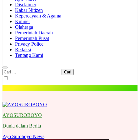
Disclaimer
Kabar Nitizen
Kepercayaan & Agama
Kuliner
Olahraga
Pemerintah Daerah
Pemerintah Pusat
Privacy Police
Redaksi
Tentang Kami
Cari
untuk:
AYOSUROBOYO
Dunia dalam Berita
Ayo Suroboyo News