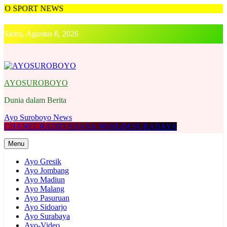
PORT NEWS
Skip
to
Sabtu, Agustus 8, 2026
content
AYOSUROBOYO
Dunia dalam Berita
Ayo Suroboyo News
CHANEL RADIO SUARA MUSLIM SURABAYA
Menu
Ayo Gresik
Ayo Jombang
Ayo Madiun
Ayo Malang
Ayo Pasuruan
Ayo Sidoarjo
Ayo Surabaya
Ayo-Video