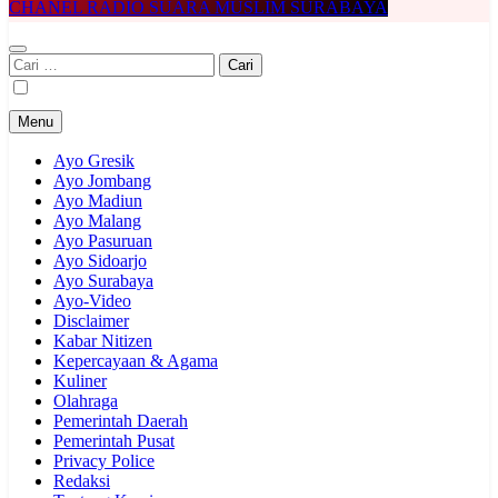
CHANEL RADIO SUARA MUSLIM SURABAYA
Cari
untuk:
Menu
Ayo Gresik
Ayo Jombang
Ayo Madiun
Ayo Malang
Ayo Pasuruan
Ayo Sidoarjo
Ayo Surabaya
Ayo-Video
Disclaimer
Kabar Nitizen
Kepercayaan & Agama
Kuliner
Olahraga
Pemerintah Daerah
Pemerintah Pusat
Privacy Police
Redaksi