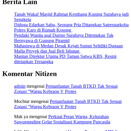
Berita Lain
Tanah Wakaf Masjid Rahmat Kembang Kuning Surabaya jadi
Sengketa
Diduga Edarkan Sabu, Seorang Pria Ditangkap Satresnarkoba
Polres Karo di Rumah Kosong
Pendaki Wanita asal Darmo Surabaya Ditemukan Tak
Bernyawa di Gunung Piramid
Mahasiswa di Medan Desak Kejati Sumut Selidiki Dugaan
Mafia Proyek dan Jual Beli Jabatan
Mantan Direktur Utama PD Taman Satwa KBS, Resmi
ditetapkan Tersangka
Komentar Nitizen
admin
mengenai
Pemanfaatan Tanah BTKD Tak Sesuai
Zonasi “Warga Kebraon V Protes
Mochtar
mengenai
Pemanfaatan Tanah BTKD Tak Sesuai
Zonasi “Warga Kebraon V Protes
Mak ya
mengenai
Perkuat Peran Warga, Kelurahan
Sawunggaling Gelar Sosialisasi Kampung Pancasila