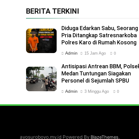
BERITA TERKINI
Diduga Edarkan Sabu, Seorang
Pria Ditangkap Satresnarkoba
Polres Karo di Rumah Kosong
Admin
15 Jam Ago
0
Antisipasi Antrean BBM, Polse
Medan Tuntungan Siagakan
Personel di Sejumlah SPBU
Admin
3 Minggu Ago
0
ayosuroboyo.my.id Powered By
.
BlazeThemes