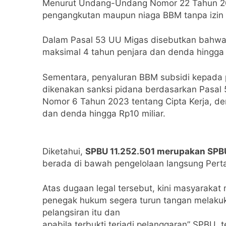
Menurut Undang-Undang Nomor 22 Tahun 200
5 Bulan Ago
pengangkutan maupun niaga BBM tanpa izin 
Runtuhnya Pengua
5 Bulan Ago
Dalam Pasal 53 UU Migas disebutkan bahwa 
6 Panduan Mengelo
maksimal 4 tahun penjara dan denda hingga 
5 Bulan Ago
Sementara, penyaluran BBM subsidi kepada p
dikenakan sanksi pidana berdasarkan Pasal 
Nomor 6 Tahun 2023 tentang Cipta Kerja, d
dan denda hingga Rp10 miliar.
Diketahui,
SPBU 11.252.501 merupakan SP
berada di bawah pengelolaan langsung Perta
Atas dugaan legal tersebut, kini masyarakat
penegak hukum segera turun tangan melakuk
pelangsiran itu dan
apabila terbukti terjadi pelanggaran” SPBU t