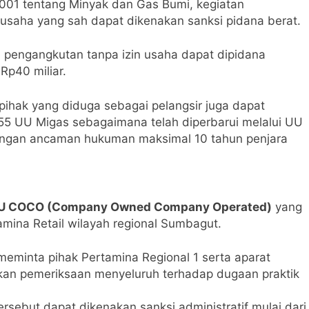
1 tentang Minyak dan Gas Bumi, kegiatan
usaha yang sah dapat dikenakan sanksi pidana berat.
saan Kekuatan Angkatan Laut Global” AS dalam Perang Iran
pengangkutan tanpa izin usaha dapat dipidana
la Investasi Secara Efisien dengan Aplikasi Reksadana
Rp40 miliar.
ihak yang diduga sebagai pelangsir juga dapat
55 UU Migas sebagaimana telah diperbarui melalui UU
engan ancaman hukuman maksimal 10 tahun penjara
BU COCO (Company Owned Company Operated)
yang
mina Retail wilayah regional Sumbagut.
 meminta pihak Pertamina Regional 1 serta aparat
an pemeriksaan menyeluruh terhadap dugaan praktik
ersebut dapat dikenakan sanksi administratif mulai dari