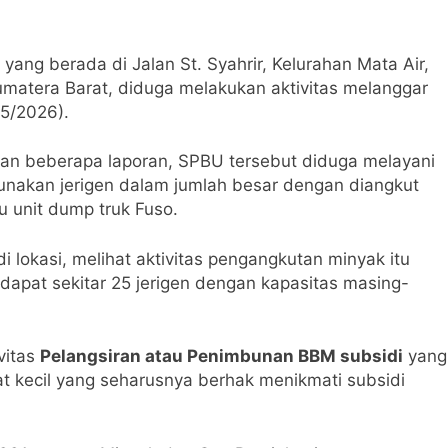
valuasi Kinerja Kapolrestabes Medan, Warga Soroti Marakny
yang berada di Jalan St. Syahrir, Kelurahan Mata Air,
matera Barat, diduga melakukan aktivitas melanggar
Jatim dalam Penanaman Mangrove” Sontoh Laut
5/2026).
adang Disorot Tim Investigasi Media Diduga Layani Pelangs
n dan beberapa laporan, SPBU tersebut diduga melayani
gunakan jerigen dalam jumlah besar dengan diangkut
n Karang Taruna Kampung Bumiarjo 2026
u unit dump truk Fuso.
 Ikan Kembali Beroperasi, Kapolres Karo AKBP Pebriandi Hal
lokasi, melihat aktivitas pengangkutan minyak itu
dapat sekitar 25 jerigen dengan kapasitas masing-
tbinmas Polda Jatim, Hadir dalam Apel Supervisi Kabaharkam P
alal Warga RT03 Bumiarjo
Berlinta Sembiring
vitas
Pelangsiran atau Penimbunan BBM subsidi
yang
4 Bulan Ago
t kecil yang seharusnya berhak menikmati subsidi
 Berawal dari Monopoli ” O.J.S
PBNU Tolak 
5 Bulan Ago
a Laksanakan Giat Pembekalan Pastor Kepala Paroki Baru d