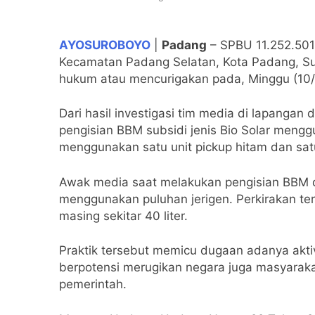
2 Bulan Ago
Kapolri Diminta E
AYOSUROBOYO
|
Padang
– SPBU 11.252.501 
3 Bulan Ago
Kecamatan Padang Selatan, Kota Padang, Su
Giat Formalitas 
hukum atau mencurigakan pada, Minggu (10/
3 Bulan Ago
SPBU 11.252.501 P
Dari hasil investigasi tim media di lapanga
3 Bulan Ago
pengisian BBM subsidi jenis Bio Solar meng
Rapat Pembentuka
menggunakan satu unit pickup hitam dan sat
3 Bulan Ago
Mesin Judi Tembak
Awak media saat melakukan pengisian BBM di 
4 Bulan Ago
menggunakan puluhan jerigen. Perkirakan ter
KOBIN, Inovasi Di
masing sekitar 40 liter.
4 Bulan Ago
Tradisi Halal Bih
Praktik tersebut memicu dugaan adanya akti
4 Bulan Ago
berpotensi merugikan negara juga masyaraka
Terminal Joyoboyo
pemerintah.
4 Bulan Ago
Keuskupan Surabay