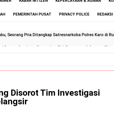
LAIMER
KABAR NITIZEN
KEPERCAYAAN & AGAMA
KU
RAH
PEMERINTAH PUSAT
PRIVACY POLICE
REDAKSI
abu, Seorang Pria Ditangkap Satresnarkoba Polres Karo di
sal Darmo Surabaya Ditemukan Tak Bernyawa di Gunung Pira
n Desak Kejati Sumut Selidiki Dugaan Mafia Proyek dan Jual
Utama PD Taman Satwa KBS, Resmi ditetapkan Tersangka
n BBM, Polsek Medan Tuntungan Siagakan Personel di Sejum
 Disorot Tim Investigasi
 Kapolda Sumut Turun Tangan “Judi Tembak Ikan dan Narkob
langsir
 Steril Narkoba “PPMSU Dukung Penuh Polres Asahan Beran