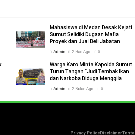
Mahasiswa di Medan Desak Kejati
Sumut Selidiki Dugaan Mafia
Proyek dan Jual Beli Jabatan
Admin
2 Hari Ago
0
k
Warga Karo Minta Kapolda Sumut
Turun Tangan “Judi Tembak Ikan
dan Narkoba Diduga Menggila
Admin
2 Bulan Ago
0
Privacy Police
Disclaimer
Tenta