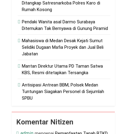
Ditangkap Satresnarkoba Polres Karo di
Rumah Kosong
a Begal dan Geng Motor
Pendaki Wanita asal Darmo Surabaya
Ditemukan Tak Bernyawa di Gunung Piramid
Mahasiswa di Medan Desak Kejati Sumut
ir
Selidiki Dugaan Mafia Proyek dan Jual Beli
Jabatan
Mantan Direktur Utama PD Taman Satwa
oho Belum Serius Berantas Perjudian
KBS, Resmi ditetapkan Tersangka
Antisipasi Antrean BBM, Polsek Medan
olri T.A. 2026
Tuntungan Siagakan Personel di Sejumlah
SPBU
 Sampaikan Pesan Makna Jumat Agung
Upaya Paksaan Lebaran Bareng
Komentar Nitizen
an Pastor yang Baru Berkarya
admin
mengenai
Pemanfaatan Tanah BTKD