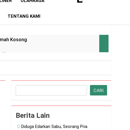
LINER
OLAHRAGA
TENTANG KAMI
 Rumah Kosong
mid
 Beli Jabatan
Cari
CARI
lah SPBU
a Diduga Menggila
Berita Lain
tas Narkoba
Diduga Edarkan Sabu, Seorang Pria