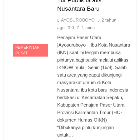
Tur Publik Gratis
Nusantara Baru
AYOSUROBOYO
2 tahun
ago
0
1 mins
Penajam Paser Utara
|Ayosuruboyo – Ibu Kota Nusantara
PEMERINTAH
(IKN) saat ini tengah membuka
PUSAT
pintunya bagi publik melalui aplikasi
IKNOW mulai, Senin (16/9). Salah
satu area yang dapat dikunjungi
masyarakat umum di Kota
Nusantara, ibu kota baru Indonesia
berlokasi di Kecamatan Sepaku,
Kabupaten Penajam Paser Utara,
Provinsi Kalimantan Timur (HO-
dokumen Humas OIKN)
“Dibukanya pintu kunjungan
untuk…