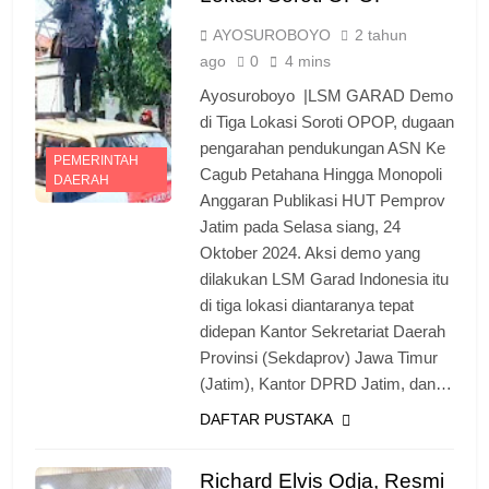
AYOSUROBOYO
2 tahun
ago
0
4 mins
Ayosuroboyo |LSM GARAD Demo
di Tiga Lokasi Soroti OPOP, dugaan
pengarahan pendukungan ASN Ke
PEMERINTAH
Cagub Petahana Hingga Monopoli
DAERAH
Anggaran Publikasi HUT Pemprov
Jatim pada Selasa siang, 24
Oktober 2024. Aksi demo yang
dilakukan LSM Garad Indonesia itu
di tiga lokasi diantaranya tepat
didepan Kantor Sekretariat Daerah
Provinsi (Sekdaprov) Jawa Timur
(Jatim), Kantor DPRD Jatim, dan…
DAFTAR PUSTAKA
Richard Elvis Odja, Resmi