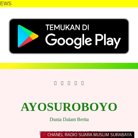
AYOSU
Skip
to
content
AYOSUROBOYO
Dunia Dalam Berita
AYO SUROBOYO NEWS
CHANEL RADIO SUARA MUSLIM SURABAYA