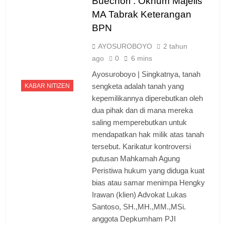
Buechori : Oknum Majelis
MA Tabrak Keterangan
BPN
AYOSUROBOYO
2 tahun
ago
0
6 mins
Ayosuroboyo | Singkatnya, tanah
sengketa adalah tanah yang
KABAR NITIZEN
kepemilikannya diperebutkan oleh
dua pihak dan di mana mereka
saling memperebutkan untuk
mendapatkan hak milik atas tanah
tersebut. Karikatur kontroversi
putusan Mahkamah Agung
Peristiwa hukum yang diduga kuat
bias atau samar menimpa Hengky
Irawan (klien) Advokat Lukas
Santoso, SH.,MH.,MM.,MSi.
anggota Depkumham PJI