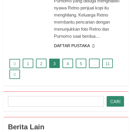
Purnomo yang diduga menghabisi
nyawa Retno penjual kopi itu
menghilang. Keluarga Retno
membantu pencarian dengan
menunjukkan foto Retno dan
Purnomo saat berdua…
DAFTAR PUSTAKA
1
2
3
4
5
…
11
Cari
CARI
Berita Lain