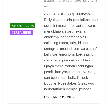
admin
8 bulan ago
0
3
mins
AYOSUROBOYO| Surabaya –
Bully dalam dunia pendidikan anak
usia dini masih menjadi isu yang
AYO SURABAYA
mengkhawatirkan. Tekanan
SERBA SERBI
akademik, terutama terkait
calistung (baca, tulis, hitung)
seringkali menjadi pemicu utama”
bully dan emosional baik saat di
rumah maupun sekolah. Dalam
upaya menciptakan lingkungan
pendidikan yang aman, nyaman,
dan bebas dari bully, Polsek
Bubutan Polrestabes Surabaya,
berkomitmen menjadi pelopor…
DAFTAR PUSTAKA