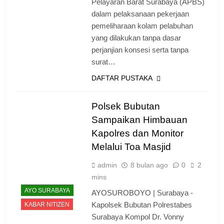
Pelayaran Barat Surabaya (APBS)
dalam pelaksanaan pekerjaan
pemeliharaan kolam pelabuhan
yang dilakukan tanpa dasar
perjanjian konsesi serta tanpa
surat…
DAFTAR PUSTAKA
Polsek Bubutan
Sampaikan Himbauan
Kapolres dan Monitor
Melalui Toa Masjid
admin
8 bulan ago
0
2
mins
AYO SURABAYA
AYOSUROBOYO | Surabaya -
Kapolsek Bubutan Polrestabes
KABAR NITIZEN
Surabaya Kompol Dr. Vonny