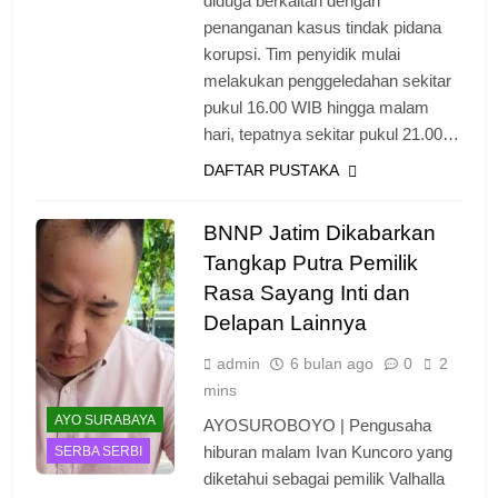
diduga berkaitan dengan
penanganan kasus tindak pidana
korupsi. Tim penyidik mulai
melakukan penggeledahan sekitar
pukul 16.00 WIB hingga malam
hari, tepatnya sekitar pukul 21.00…
DAFTAR PUSTAKA
BNNP Jatim Dikabarkan
Tangkap Putra Pemilik
Rasa Sayang Inti dan
Delapan Lainnya
admin
6 bulan ago
0
2
mins
AYO SURABAYA
AYOSUROBOYO | Pengusaha
hiburan malam Ivan Kuncoro yang
SERBA SERBI
diketahui sebagai pemilik Valhalla