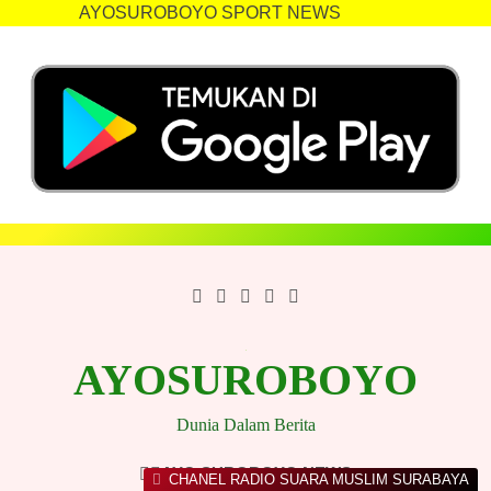
AYOSUROBOYO SPORT NEWS
Skip
to
content
AYOSUROBOYO
Dunia Dalam Berita
AYO SUROBOYO NEWS
CHANEL RADIO SUARA MUSLIM SURABAYA