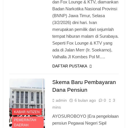
dan Fox Lounge & KTV, diamankan
Badan Narkotika Nasional Provinsi
(BNNP) Jawa Timur, Selasa
(3/2/2026) dini hari. Ivan
merupakan pemilik dari sejumlah
tempat hiburan malam di Surabaya.
Seperti Fox Lounge & KTV yang
ada di Jalan Merr (Ir. Soekarno),
Valhalla Jl Kombes Pol M….
DAFTAR PUSTAKA
Skema Baru Pembayaran
Dana Pensiun
admin
6 bulan ago
0
3
mins
KABAR NITIZEN
AYOSUROBOYO |Era pengelolaan
PEMERINTAH
pensiun Pegawai Negeri Sipil
DAERAH