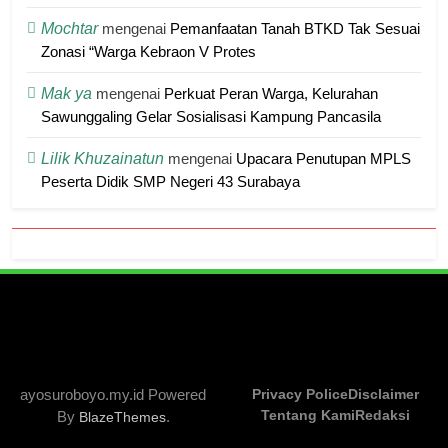
Mochtar
mengenai
Pemanfaatan Tanah BTKD Tak Sesuai
Zonasi “Warga Kebraon V Protes
Mak ya
mengenai
Perkuat Peran Warga, Kelurahan
Sawunggaling Gelar Sosialisasi Kampung Pancasila
Lilik Khuzainatun
mengenai
Upacara Penutupan MPLS
Peserta Didik SMP Negeri 43 Surabaya
ayosuroboyo.my.id Powered
Privacy Police
Disclaimer
Tentang Kami
Redaksi
By
.
BlazeThemes