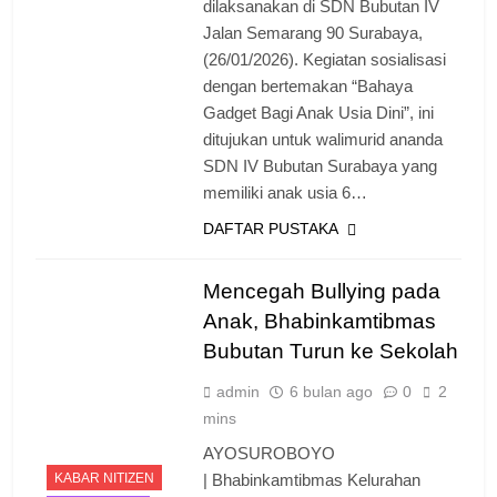
dilaksanakan di SDN Bubutan IV
Jalan Semarang 90 Surabaya,
(26/01/2026). Kegiatan sosialisasi
dengan bertemakan “Bahaya
Gadget Bagi Anak Usia Dini”, ini
ditujukan untuk walimurid ananda
SDN IV Bubutan Surabaya yang
memiliki anak usia 6…
DAFTAR PUSTAKA
Mencegah Bullying pada
Anak, Bhabinkamtibmas
Bubutan Turun ke Sekolah
admin
6 bulan ago
0
2
mins
AYOSUROBOYO
KABAR NITIZEN
| Bhabinkamtibmas Kelurahan