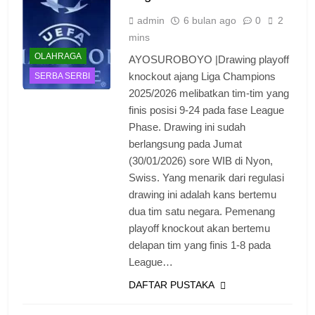
admin
6 bulan ago
0
2
mins
OLAHRAGA
AYOSUROBOYO |Drawing playoff
knockout ajang Liga Champions
SERBA SERBI
2025/2026 melibatkan tim-tim yang
finis posisi 9-24 pada fase League
Phase. Drawing ini sudah
berlangsung pada Jumat
(30/01/2026) sore WIB di Nyon,
Swiss. Yang menarik dari regulasi
drawing ini adalah kans bertemu
dua tim satu negara. Pemenang
playoff knockout akan bertemu
delapan tim yang finis 1-8 pada
League…
DAFTAR PUSTAKA