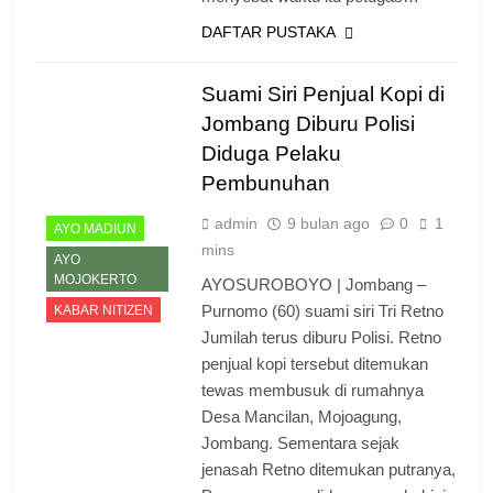
DAFTAR PUSTAKA
Suami Siri Penjual Kopi di
Jombang Diburu Polisi
Diduga Pelaku
Pembunuhan
admin
9 bulan ago
0
1
AYO MADIUN
mins
AYO
MOJOKERTO
AYOSUROBOYO | Jombang –
Purnomo (60) suami siri Tri Retno
KABAR NITIZEN
Jumilah terus diburu Polisi. Retno
penjual kopi tersebut ditemukan
tewas membusuk di rumahnya
Desa Mancilan, Mojoagung,
Jombang. Sementara sejak
jenasah Retno ditemukan putranya,