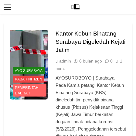
Kantor Kebun Binatang
Surabaya Digeledah Kejati
Jatim
admin
6 bulan ago
0
1
mins
AYO SURABAYA
AYOSUROBOYO | Surabaya –
KABAR NITIZEN
Pada Kamis petang, Kantor Kebun
PEMERINTAH
Binatang Surabaya (KBS)
DAERAH
digeledah tim penyidik pidana
khusus (Pidsus) Kejaksaan Tinggi
(Kejati) Jawa Timur berkaitan
dugaan tindak pidana korupsi.
(5/2/2026). Penggeledahan tersebut