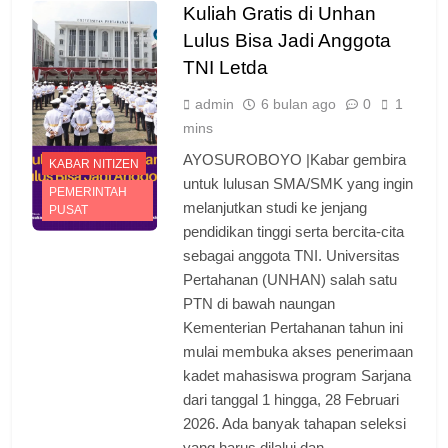
Kuliah Gratis di Unhan
Lulus Bisa Jadi Anggota
TNI Letda
admin
6 bulan ago
0
1
mins
AYOSUROBOYO |Kabar gembira
KABAR NITIZEN
untuk lulusan SMA/SMK yang ingin
PEMERINTAH
melanjutkan studi ke jenjang
PUSAT
pendidikan tinggi serta bercita-cita
sebagai anggota TNI. Universitas
Pertahanan (UNHAN) salah satu
PTN di bawah naungan
Kementerian Pertahanan tahun ini
mulai membuka akses penerimaan
kadet mahasiswa program Sarjana
dari tanggal 1 hingga, 28 Februari
2026. Ada banyak tahapan seleksi
yang harus dilalui dan…