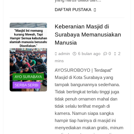
DAFTAR PUSTAKA
Keberanian Masjid di
Surabaya Memanusiakan
Manusia
admin
6 bulan ago
0
2
mins
AYOSUROBOYO | Terdapat”
AYO SURABAYA
Masjid di Kota Surabaya yang
tampak bangunannya sederhana.
SERBA SERBI
Tidak bertingkat terlalu tinggi juga
tidak penuh ornamen mahal dan
tidak selalu terlihat megah di
kamera. Namun siapa sangka
hampir tiap harinya di masjid ini
menyediakan makan gratis, minum