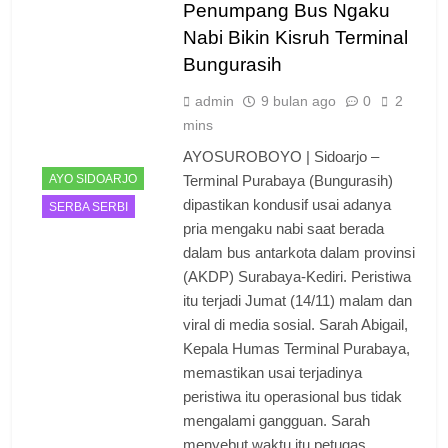
Penumpang Bus Ngaku
Nabi Bikin Kisruh Terminal
Bungurasih
admin
9 bulan ago
0
2
mins
AYOSUROBOYO | Sidoarjo –
AYO SIDOARJO
Terminal Purabaya (Bungurasih)
dipastikan kondusif usai adanya
SERBA SERBI
pria mengaku nabi saat berada
dalam bus antarkota dalam provinsi
(AKDP) Surabaya-Kediri. Peristiwa
itu terjadi Jumat (14/11) malam dan
viral di media sosial. Sarah Abigail,
Kepala Humas Terminal Purabaya,
memastikan usai terjadinya
peristiwa itu operasional bus tidak
mengalami gangguan. Sarah
menyebut waktu itu petugas…